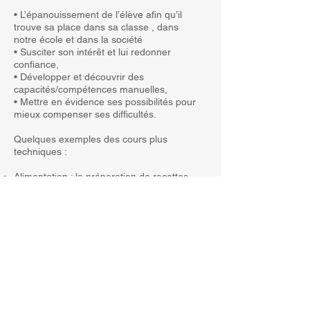
• L’épanouissement de l’élève afin qu’il
trouve sa place dans sa classe , dans
notre école et dans la société
• Susciter son intérêt et lui redonner
confiance,
• Développer et découvrir des
capacités/compétences manuelles,
• Mettre en évidence ses possibilités pour
mieux compenser ses difficultés.
Quelques exemples des cours plus
techniques :
Alimentation : la préparation de recettes
variées,
Construction : le travail du bois et de
l’acier : réalisation d’objets du quotidien,
TP métal : le travail du métal,
Dessin technique : la reproduction en 3D,
Dessin artistique : ouverture à la culture
et aux diverses techniques,
Informatique : rendre autonome l’élève
avec les bases des outils numériques :
maîtrise du clavier et du traitement de