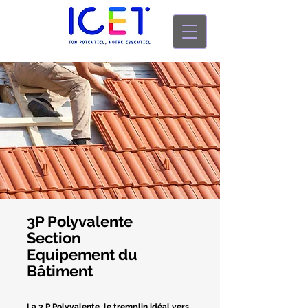
3P Polyvalente
Section
Equipement du
Bâtiment
La 3 P Polyvalente, le tremplin idéal vers